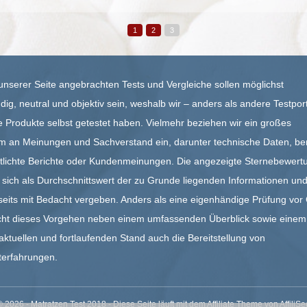
1
2
3
unserer Seite angebrachten Tests und Vergleiche sollen möglichst
ig, neutral und objektiv sein, weshalb wir – anders als andere Testpor
le Produkte selbst getestet haben. Vielmehr beziehen wir ein großes
m an Meinungen und Sachverstand ein, darunter technische Daten, ber
ntlichte Berichte oder Kundenmeinungen. Die angezeigte Sternebewert
t sich als Durchschnittswert der zu Grunde liegenden Informationen und
eits mit Bedacht vergeben. Anders als eine eigenhändige Prüfung vor 
cht dieses Vorgehen neben einem umfassenden Überblick sowie einem
aktuellen und fortlaufenden Stand auch die Bereitstellung von
terfahrungen.
© 2026 - Matratzen Test 2018 - Diese Seite läuft mit dem Affiliate Theme von
AffiliSe