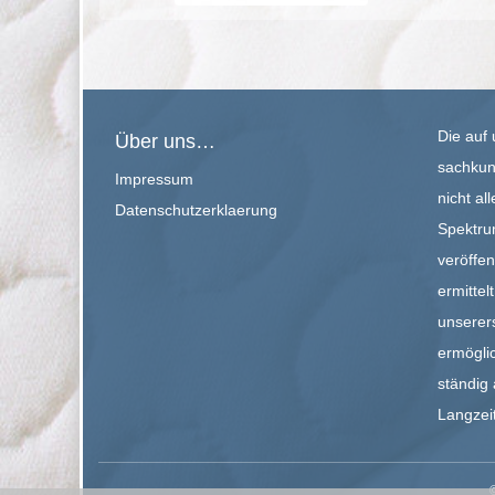
Die auf 
Über uns…
sachkund
Impressum
nicht al
Datenschutzerklaerung
Spektru
veröffe
ermittel
unserers
ermögli
ständig 
Langzei