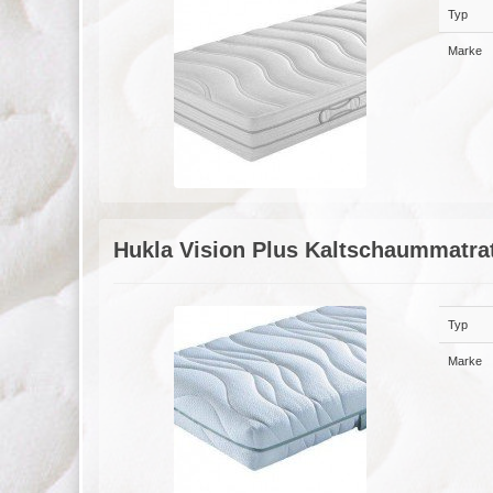
Typ
Marke
Hukla Vision Plus Kaltschaummatra
Typ
Marke