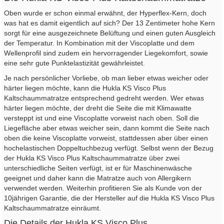
Oben wurde er schon einmal erwähnt, der Hyperflex-Kern, doch
was hat es damit eigentlich auf sich? Der 13 Zentimeter hohe Kern
sorgt für eine ausgezeichnete Belüftung und einen guten Ausgleich
der Temperatur. In Kombination mit der Viscoplatte und dem
Wellenprofil sind zudem ein hervorragender Liegekomfort, sowie
eine sehr gute Punktelastizität gewährleistet.
Je nach persönlicher Vorliebe, ob man lieber etwas weicher oder
härter liegen möchte, kann die Hukla KS Visco Plus
Kaltschaummatratze entsprechend gedreht werden. Wer etwas
härter liegen möchte, der dreht die Seite die mit Klimawatte
versteppt ist und eine Viscoplatte vorweist nach oben. Soll die
Liegefläche aber etwas weicher sein, dann kommt die Seite nach
oben die keine Viscoplatte vorweist, stattdessen aber über einen
hochelastischen Doppeltuchbezug verfügt. Selbst wenn der Bezug
der Hukla KS Visco Plus Kaltschaummatratze über zwei
unterschiedliche Seiten verfügt, ist er für Maschinenwäsche
geeignet und daher kann die Matratze auch von Allergikern
verwendet werden. Weiterhin profitieren Sie als Kunde von der
10jährigen Garantie, die der Hersteller auf die Hukla KS Visco Plus
Kaltschaummatratze einräumt.
Die Details der Hukla KS Visco Plus