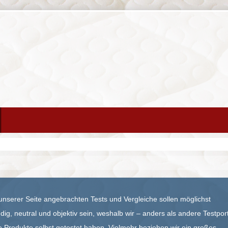
unserer Seite angebrachten Tests und Vergleiche sollen möglichst
ig, neutral und objektiv sein, weshalb wir – anders als andere Testpor
le Produkte selbst getestet haben. Vielmehr beziehen wir ein großes