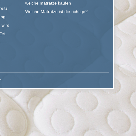
welche matratze kaufen
eits
Welche Matratze ist die richtige?
ung
 wird
Ort
o